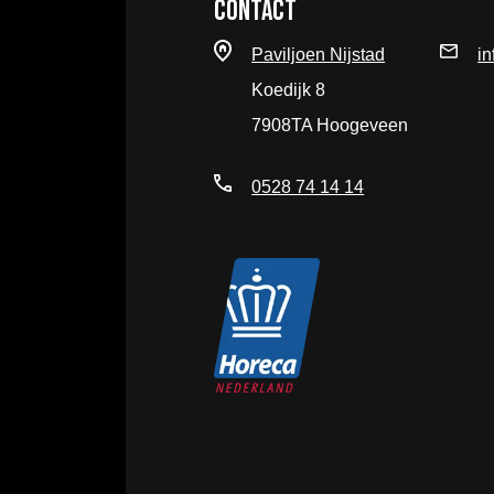
Contact
Paviljoen Nijstad
in
Koedijk 8
7908TA Hoogeveen
0528 74 14 14