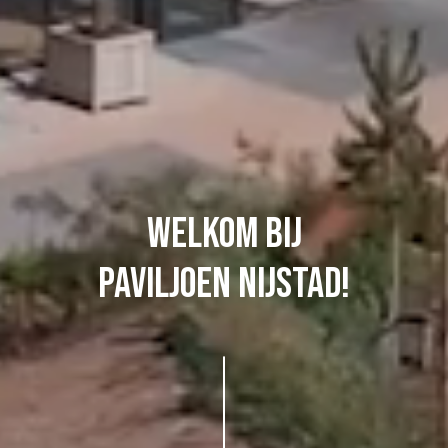
Welkom bij
Paviljoen Nijstad!